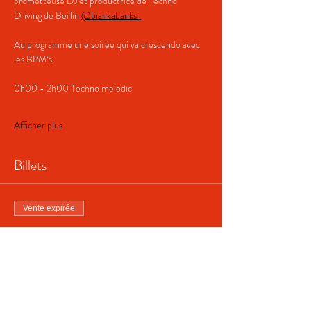
prometteuse DJ et productrice de Techno 
Driving de Berlin 
@biankabanks_
Au programme une soirée qui va crescendo avec 
les BPM’s
0h00 - 2h00 Techno melodic
Afficher plus
Billets
Vente expirée
Type de billet
RAVE Berlin 28.11
Prix
17,00 CHF