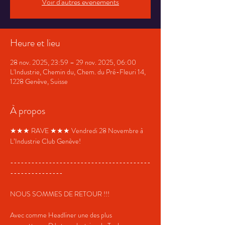
Voir d'autres événements
Heure et lieu
28 nov. 2025, 23:59 – 29 nov. 2025, 06:00
L'Industrie, Chemin du, Chem. du Pré-Fleuri 14,
1228 Genève, Suisse
À propos
★★★ RAVE ★★★ Vendredi 28 Novembre à 
L’Industrie Club Genève!
----------------------------------------
---------------
NOUS SOMMES DE RETOUR !!! 
Avec comme Headliner une des plus 