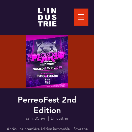
PerreoFest 2nd
Edition
sam. 05 avr.
  |  
L'Industrie
Après une première édition incroyable... Save the