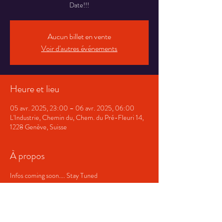
Date!!!
Aucun billet en vente
Voir d'autres événements
Heure et lieu
05 avr. 2025, 23:00 – 06 avr. 2025, 06:00
L'Industrie, Chemin du, Chem. du Pré-Fleuri 14,
1228 Genève, Suisse
À propos
Infos coming soon.... Stay Tuned 
Partager cet événement