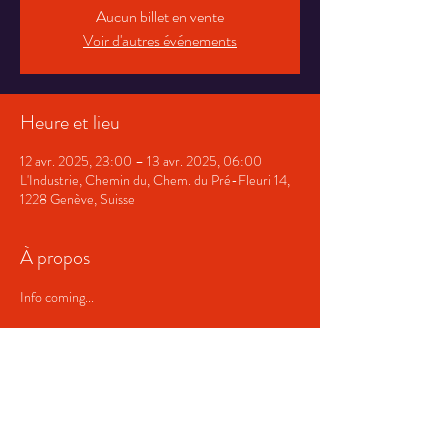
Aucun billet en vente
Voir d'autres événements
Heure et lieu
12 avr. 2025, 23:00 – 13 avr. 2025, 06:00
L'Industrie, Chemin du, Chem. du Pré-Fleuri 14,
1228 Genève, Suisse
À propos
Info coming...
Partager cet événement