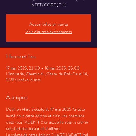
NEPTYCORE (CH)
Aucun billet en vente
Voir d'autres événements
Heure et lieu
17 mai 2025, 23:00 – 18 mai 2025, 05:00
L'Industrie, Chemin du, Chem. du Pré-Fleuri 14,
1228 Genève, Suisse
À propos
L’édition Hard Society du 17 mai 2025 l’artiste 
invité pour cette édition et c’est une première 
chez nous "ALIEN T"!! on accueille aussi la crème 
des d’artistes locaux et d’ailleurs
Le thème de cette édition " HARD IMPACT "tel 