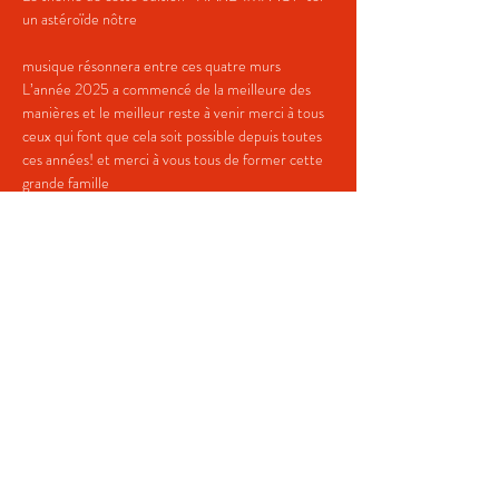
un astéroïde nôtre
musique résonnera entre ces quatre murs
L’année 2025 a commencé de la meilleure des 
manières et le meilleur reste à venir merci à tous 
ceux qui font que cela soit possible depuis toutes 
ces années! et merci à vous tous de former cette 
grande famille
Enjoy!!
(COMPORTEMENT:
Afficher plus
Partager cet événement
Termes et conditions