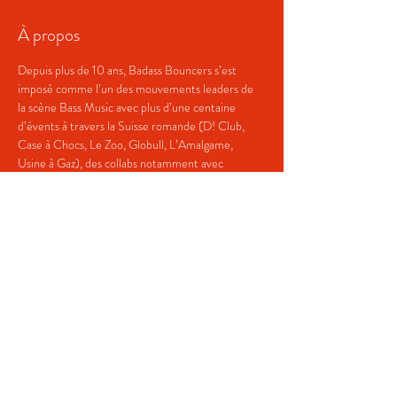
À propos
Depuis plus de 10 ans, Badass Bouncers s’est 
imposé comme l’un des mouvements leaders de 
la scène Bass Music avec plus d’une centaine 
d’évents à travers la Suisse romande (D! Club, 
Case à Chocs, Le Zoo, Globull, L’Amalgame, 
Usine à Gaz), des collabs notamment avec 
Montreux Jazz Festival, Electrosanne et une liste 
d’invités impressionnante comprenant Andy-C, 
Benga, Borgore, Camo & Krooked, Dillon Francis, 
Dirtyphonics, Feed Me, Flux Pavilion, Modestep, 
Netsky, Noisia, Pendulum, Zeds Dead, Zomboy.
Partager cet événement