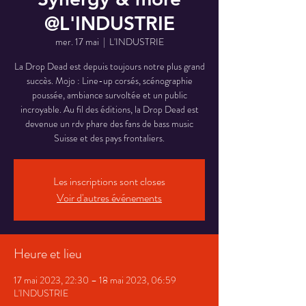
@L'INDUSTRIE
mer. 17 mai
  |  
L'INDUSTRIE
La Drop Dead est depuis toujours notre plus grand
succès. Mojo : Line-up corsés, scénographie
poussée, ambiance survoltée et un public
incroyable. Au fil des éditions, la Drop Dead est
devenue un rdv phare des fans de bass music
Suisse et des pays frontaliers.
Les inscriptions sont closes
Voir d'autres événements
Heure et lieu
17 mai 2023, 22:30 – 18 mai 2023, 06:59
L'INDUSTRIE