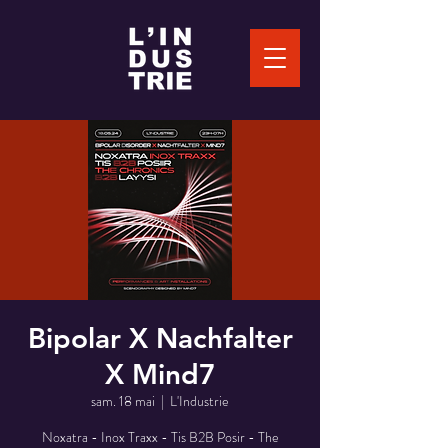
Bipolar X Nachfalter
X Mind7
sam. 18 mai
  |  
L'Industrie
Noxatra - Inox Traxx - Tis B2B Posir - The