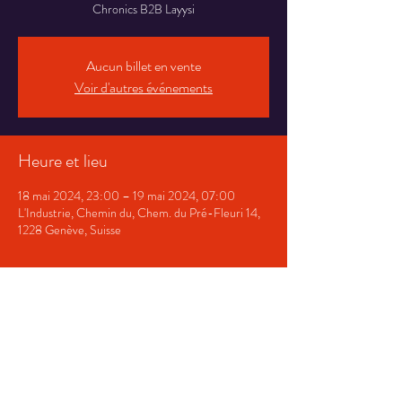
Chronics B2B Layysi
Aucun billet en vente
Voir d'autres événements
Heure et lieu
18 mai 2024, 23:00 – 19 mai 2024, 07:00
L'Industrie, Chemin du, Chem. du Pré-Fleuri 14,
1228 Genève, Suisse
Partager cet événement
Termes et conditions